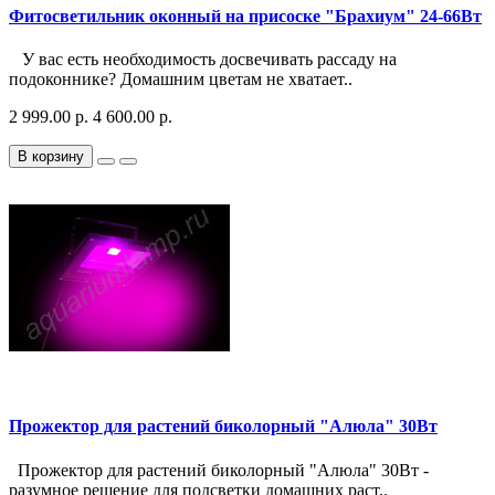
Фитосветильник оконный на присоске "Брахиум" 24-66Вт
У вас есть необходимость досвечивать рассаду на
подоконнике? Домашним цветам не хватает..
2 999.00 р.
4 600.00 р.
В корзину
Прожектор для растений биколорный "Алюла" 30Вт
Прожектор для растений биколорный "Алюла" 30Вт -
разумное решение для подсветки домашних раст..