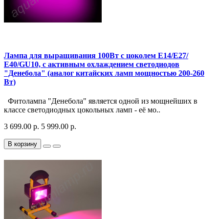
Лампа для выращивания 100Вт с цоколем Е14/Е27/
Е40/GU10, с активным охлаждением светодиодов
"Денебола" (аналог китайских ламп мощностью 200-260
Вт)
Фитолампа "Денебола" является одной из мощнейших в
классе светодиодных цокольных ламп - её мо..
3 699.00 р.
5 999.00 р.
В корзину